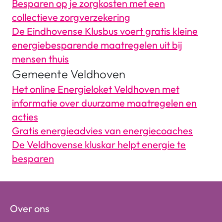
Besparen op je zorgkosten met een
collectieve zorgverzekering
De Eindhovense Klusbus voert gratis kleine
energiebesparende maatregelen uit bij
mensen thuis
Gemeente Veldhoven
Het online Energieloket Veldhoven met
informatie over duurzame maatregelen en
acties
Gratis energieadvies van energiecoaches
De Veldhovense kluskar helpt energie te
besparen
Over ons