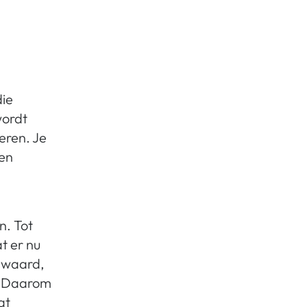
die
wordt
deren. Je
 en
n. Tot
t er nu
g waard,
t. Daarom
at