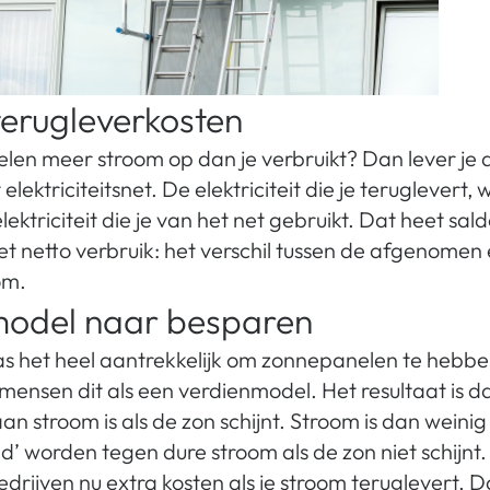
terugleverkosten
en meer stroom op dan je verbruikt? Dan lever je 
lektriciteitsnet. De elektriciteit die je teruglevert, 
ektriciteit die je van het net gebruikt. Dat heet sal
et netto verbruik: het verschil tussen de afgenomen
om.
model naar besparen
s het heel aantrekkelijk om zonnepanelen te hebbe
mensen dit als een verdienmodel. Het resultaat is da
n stroom is als de zon schijnt. Stroom is dan weini
d’ worden tegen dure stroom als de zon niet schijn
rijven nu extra kosten als je stroom teruglevert. D