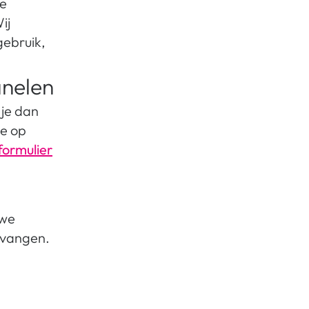
je
ij
gebruik,
anelen
 je dan
je op
formulier
 we
rvangen.