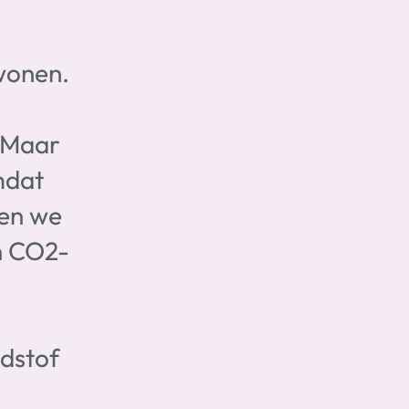
wonen.
. Maar
mdat
len we
n CO2-
ndstof