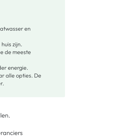
aatwasser en
uis zijn.
 je de meeste
er energie.
r alle opties. De
r.
len.
e
ranciers