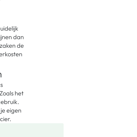
uidelijk
ijnen dan
 zaken de
verkosten
n
ds
Zoals het
gebruik.
 je eigen
cier.