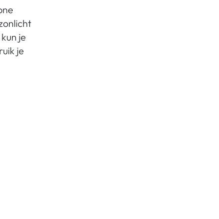
one
zonlicht
 kun je
uik je