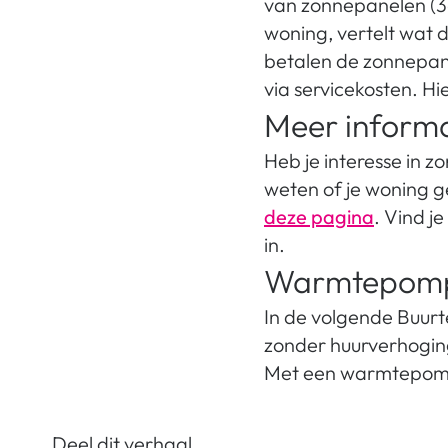
van zonnepanelen (365
woning, vertelt wat d
betalen de zonnepane
via servicekosten. Hi
Meer inform
Heb je interesse in
weten of je woning g
deze pagina
. Vind j
in.
Warmtepom
In de volgende Buur
zonder huurverhogin
Met een warmtepomp 
Deel dit verhaal