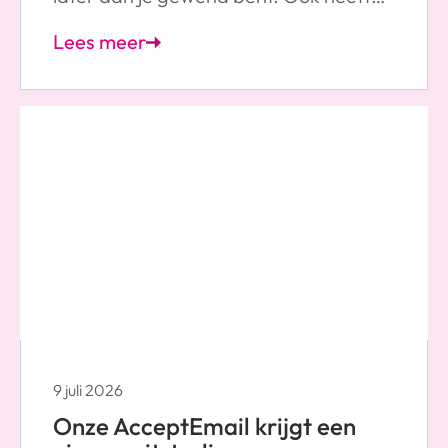
de mail een nieuwe uitstraling. De
Lees meer
opmaak en de tekst zijn wat
aangepast en we gebruiken ons
nieuwe logo. De inhoud en hoe je de e-
mail gebruikt blijven hetzelfde.
9 juli 2026
Onze AcceptEmail krijgt een