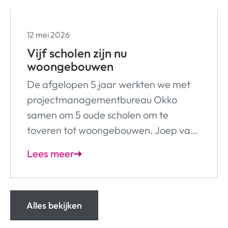
12 mei 2026
Vijf scholen zijn nu
woongebouwen
De afgelopen 5 jaar werkten we met
projectmanagementbureau Okko
samen om 5 oude scholen om te
toveren tot woongebouwen. Joep van
de Vorst, projectleider Nieuwbouw bij
Lees meer
Woonbedrijf en Roel van Hagen,
adviseur bij Okko, vertellen over dit
bijzondere project.
Alles bekijken