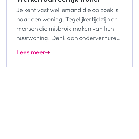
Je kent vast wel iemand die op zoek is
naar een woning. Tegelijkertijd zijn er
mensen die misbruik maken van hun
huurwoning. Denk aan onderverhuren
of criminele activiteiten uitvoeren.
Lees meer
Allemaal om er geld aan te verdienen
of iemand anders te helpen aan een
woning. Dit willen we aanpakken,
zeker in deze tijd van woningnood.
Daarom werken er sinds kort 2
specialisten Eerlijk Wonen bij
Woonbedrijf: Menno en Michelle. “We
willen dat onze woningen naar de juiste
mensen gaan.”