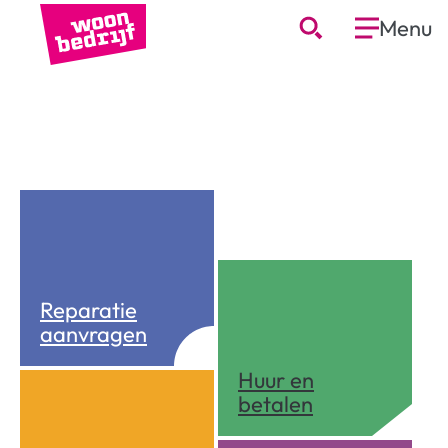
Menu
Welkom bij
Woonbedrijf
Reparatie
aanvragen
Huur en
betalen