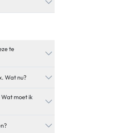
eze te
x. Wat nu?
. Wat moet ik
en?