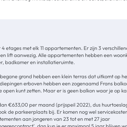
 4 etages met elk 11 appartementen. Er zijn 3 verschille
een lift aanwezig. Alle appartementen hebben een woo
, badkamer en installatieruimte.
egane grond hebben een klein terras dat uitkomt op het
diepingen erboven hebben een zogenaamd Frans balkon
 je open kunt zetten. Maar er is geen balkon waar je op kan
 dan €633,00 per maand (prijspeil 2022), dus huurtoesla
ook de parkeerplaats bij. Er komen nog wel servicekosten
ementen aan jongeren van 23 tot en met 27 jaar
 'jongerencontract', dan kun je er maximaal 5 jaar blijven