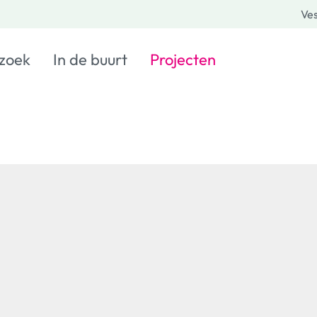
Ves
 zoek
In de buurt
Projecten