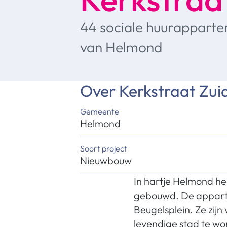
44 sociale huurapparte
van Helmond
Over
Kerkstraat Zui
Gemeente
Helmond
Soort project
Nieuwbouw
In hartje Helmond h
gebouwd. De apparte
Beugelsplein. Ze zijn
levendige stad te won