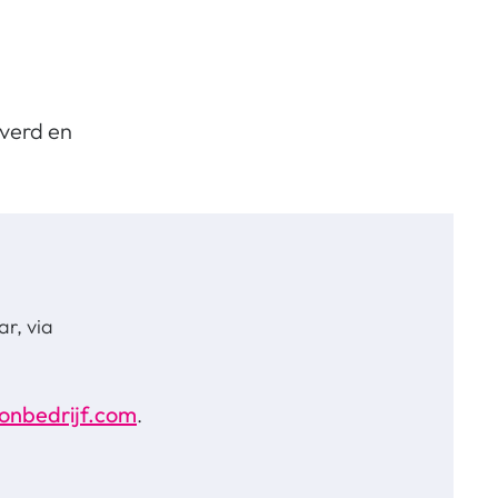
everd en
r, via
onbedrijf.com
.