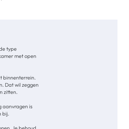
nde type
nkamer met open
 binnenterrein.
. Dat wil zeggen
 zitten.
g aanvragen is
 bij.
 wonen. Je behoud