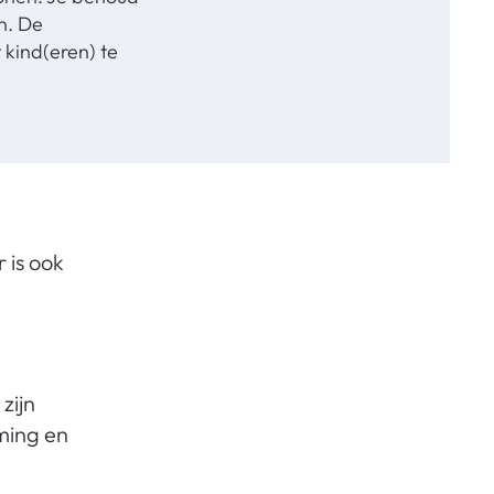
n. De
 kind(eren) te
 is ook
zijn
ming en