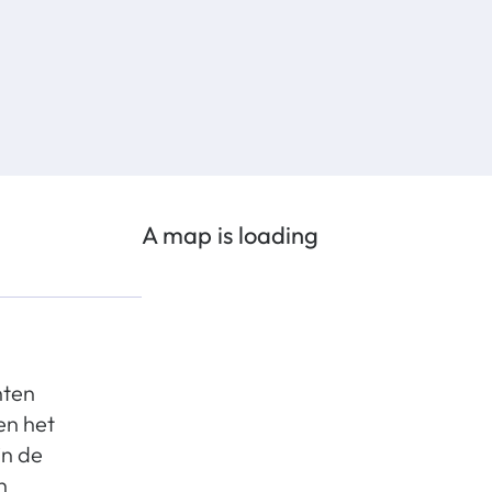
A map is loading
nten
en het
in de
n