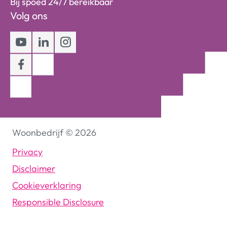
Bij spoed 24/7 bereikbaar
Volg ons
Youtube
LinkedIn
Instagram
Facebook
Woonbedrijf
©
2026
Privacy
Disclaimer
Cookieverklaring
Responsible Disclosure