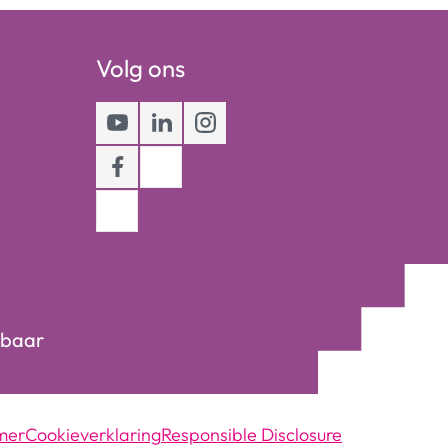
Volg ons
Youtube
LinkedIn
Instagram
Facebook
kbaar
mer
Cookieverklaring
Responsible Disclosure